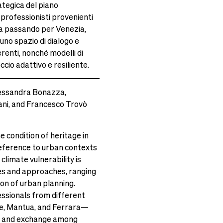
ategica del piano
e professionisti provenienti
gna passando per Venezia,
uno spazio di dialogo e
erenti, nonché modelli di
cio adattivo e resiliente.
lessandra Bonazza,
ani, and Francesco Trovò
e condition of heritage in
 reference to urban contexts
climate vulnerability is
s and approaches, ranging
on of urban planning.
essionals from different
ice, Mantua, and Ferrara—
gue and exchange among