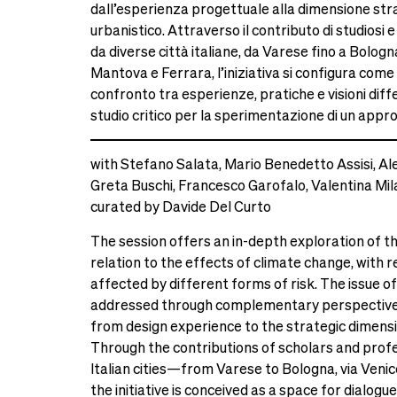
dall’esperienza progettuale alla dimensione str
urbanistico. Attraverso il contributo di studiosi 
da diverse città italiane, da Varese fino a Bolo
Mantova e Ferrara, l’iniziativa si configura come 
confronto tra esperienze, pratiche e visioni diff
studio critico per la sperimentazione di un approc
with Stefano Salata, Mario Benedetto Assisi, A
Greta Buschi, Francesco Garofalo, Valentina Mil
curated by Davide Del Curto
The session offers an in-depth exploration of th
relation to the effects of climate change, with
affected by different forms of risk. The issue of 
addressed through complementary perspective
from design experience to the strategic dimensi
Through the contributions of scholars and prof
Italian cities—from Varese to Bologna, via Ven
the initiative is conceived as a space for dialo